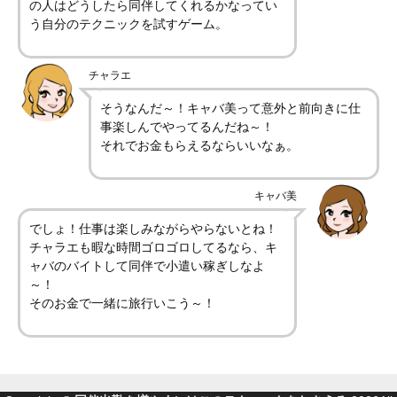
の人はどうしたら同伴してくれるかなってい
う自分のテクニックを試すゲーム。
チャラエ
そうなんだ～！キャバ美って意外と前向きに仕
事楽しんでやってるんだね～！
それでお金もらえるならいいなぁ。
キャバ美
でしょ！仕事は楽しみながらやらないとね！
チャラエも暇な時間ゴロゴロしてるなら、キ
ャバのバイトして同伴で小遣い稼ぎしなよ
～！
そのお金で一緒に旅行いこう～！