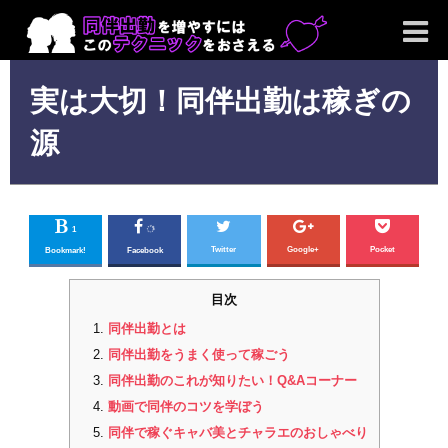
実は大切！同伴出勤は稼ぎの
源
1
Twitter
Google+
Pocket
Bookmark!
Facebook
同伴出勤とは
同伴出勤をうまく使って稼ごう
同伴出勤のこれが知りたい！Q&Aコーナー
動画で同伴のコツを学ぼう
同伴で稼ぐキャバ美とチャラエのおしゃべり