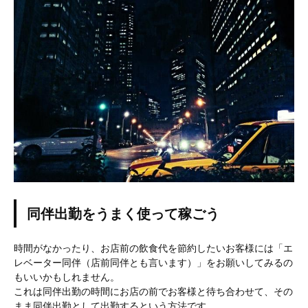
同伴出勤をうまく使って稼ごう
時間がなかったり、お店前の飲食代を節約したいお客様には「エ
レベーター同伴（店前同伴とも言います）」をお願いしてみるの
もいいかもしれません。
これは同伴出勤の時間にお店の前でお客様と待ち合わせて、その
まま同伴出勤として出勤するという方法です。