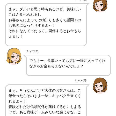
まぁ、ダルいと思う時もあるけど、美味しい
ごはん食べられるし
お客さんによっては物知りも多くて話聞くの
も勉強になったりするよ～！
それになんてったって、同伴するとお金もら
えるし！
チャラエ
でもさー、食事いっても店に一緒に入ってくれ
なきゃお金もらえないんでしょ？
キャバ美
まぁ、そうなんだけど大体のお客さんは、ご
飯食べたらそのまま一緒にキャバクラ来てく
れるよ～！
普段どれだけ信頼関係が築けてるかにもよる
けど、ある意味ゲームみたいな感じかな。こ