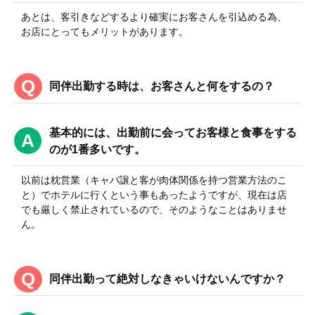
あとは、客引きなどするより確実にお客さんを引込める為、
お店にとってもメリットがあります。
同伴出勤する時は、お客さんと何をするの？
基本的には、出勤前に会ってお客様と食事をする
のが1番多いです。
以前は枕営業（キャバ譲と客が肉体関係を持つ営業方法のこ
と）でホテルに行くという事もあったようですが、現在は店
でも厳しく禁止されているので、そのようなことはありませ
ん。
同伴出勤って絶対しなきゃいけないんですか？